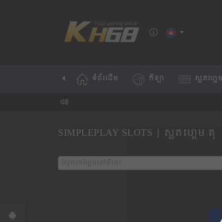
ទំព័រដើម
កីឡា
ស្លតហ្គេ
SIMPLEPLAY SLOTS | ស្លតហ្គេម តុ