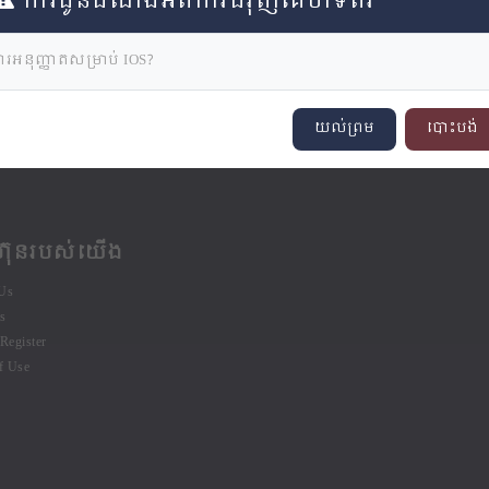
ការជូនដំណឹងអំពីការជំរុញគេហទំព័រ
ារអនុញ្ញាតសម្រាប់ IOS?
ាន់ លេងហ្គេមជាមួយគេហទំព័រផ្ទាល់ មិនមានការបោកប្រាស់។ ហ្គេមល្ប
មាន់ បាល់ទាត់ និងហ្គេមផ្សេងៗជាច្រើនប្រភេទទៀត។
យល់ព្រម
បោះបង់
ហ៊ុន​របស់​យើង
 Us
s
Register
f Use