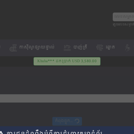
ភ្លេចលេខសម្ងាត
ម
កាស៊ីណូផ្សាយផ្ទាល់
បាញ់ត្រី
ឆ្នោត
Khuba*** ដកប្រាក់ USD 3,580.00
កំពុងផ្ទុក...