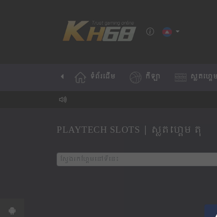
ទំព័រដើម
កីឡា
ស្លតហ្គេ
PLAYTECH SLOTS | ស្លតហ្គេម តុ