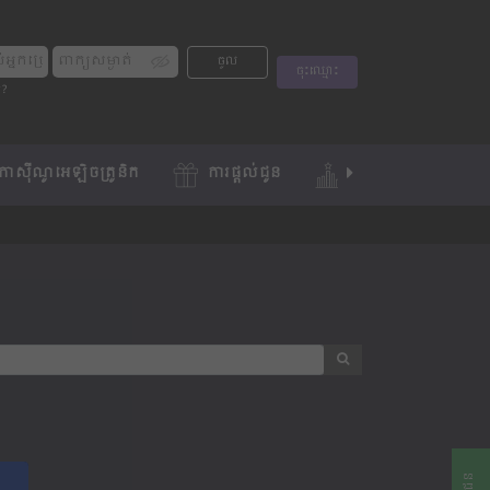
ចូល
ចុះឈ្មោះ
់?
កាស៊ីណូអេឡិចត្រូនិក
ការផ្តល់ជូន
ការប្រកួត
ល