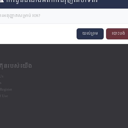
ការជូនដំណឹងអំពីការជំរុញគេហទំព័រ
ារអនុញ្ញាតសម្រាប់ IOS?
ាន់ លេងហ្គេមជាមួយគេហទំព័រផ្ទាល់ មិនមានការបោកប្រាស់។ ហ្គេមល្ប
មាន់ បាល់ទាត់ និងហ្គេមផ្សេងៗជាច្រើនប្រភេទទៀត។
យល់ព្រម
បោះបង់
ហ៊ុន​របស់​យើង
 Us
s
Register
f Use