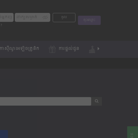
ចូល
ចុះឈ្មោះ
់?
កាស៊ីណូអេឡិចត្រូនិក
ការផ្តល់ជូន
ការប្រកួត
ល