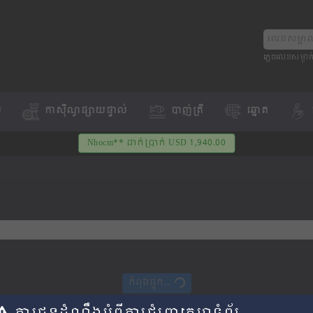
ភ្លេចលេខសម្ងាត
ម
កាស៊ីណូផ្សាយផ្ទាល់
បាញ់ត្រី
ឆ្នោត
កំពុងផ្ទុក...