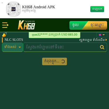
×
KH68 Android APK
ទាញយក
កម្មវិធីទូរស័ព្ទ
ចូល
ចុះឈ្មោះ
quan32**** ដកប្រាក់ USD 885.00
NLC SLOTS
ស្លតហ្គេម ទំព័រដើម
ទាំងអស់
កំពុងផ្ទុក...