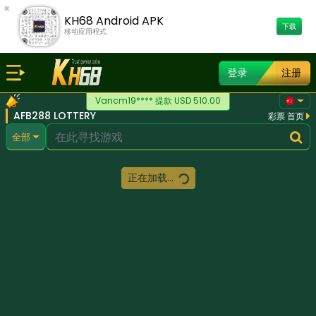
×
KH68 Android APK
下载
移动应用程式
登录
注册
Vancm19**** 提款 USD 510.00
AFB288 LOTTERY
彩票 首页
全部
正在加载...